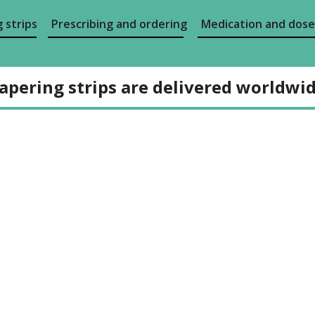
 strips
Prescribing and ordering
Medication and dose
apering strips are delivered worldwi