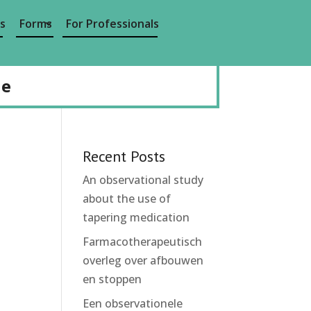
s
Forms
For Professionals
de
Recent Posts
An observational study
about the use of
tapering medication
Farmacotherapeutisch
overleg over afbouwen
en stoppen
Een observationele