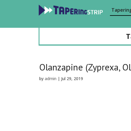
Tapering
T
Olanzapine (Zyprexa, O
by
admin
|
Jul 29, 2019