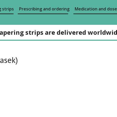
 strips
Prescribing and ordering
Medication and dose
apering strips are delivered worldwi
lasek)