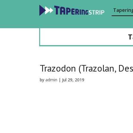
Tapering
T
Trazodon (Trazolan, Des
by
admin
|
Jul 29, 2019