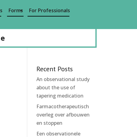
s
Forms
For Professionals
de
Recent Posts
An observational study
about the use of
tapering medication
Farmacotherapeutisch
overleg over afbouwen
en stoppen
Een observationele