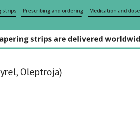
 strips
Prescribing and ordering
Medication and dose
apering strips are delivered worldwi
yrel, Oleptroja)