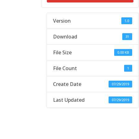
Version
1.0
Download
31
File Size
0.00 KB
File Count
1
Create Date
07/29/2019
Last Updated
07/29/2019