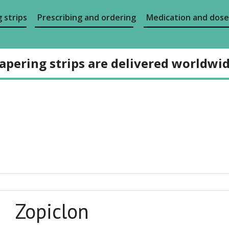
 strips
Prescribing and ordering
Medication and dose
apering strips are delivered worldwi
Zopiclon