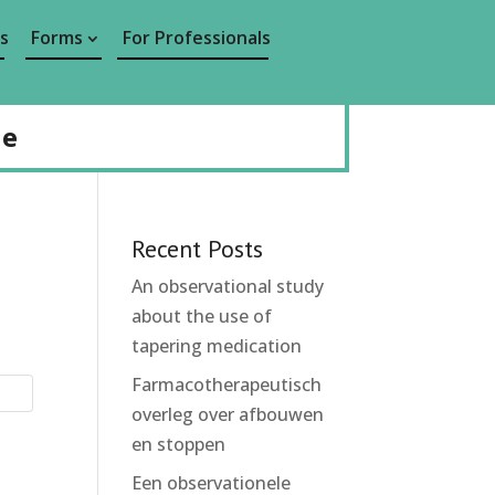
s
Forms
For Professionals
de
Recent Posts
An observational study
about the use of
tapering medication
Farmacotherapeutisch
overleg over afbouwen
en stoppen
Een observationele