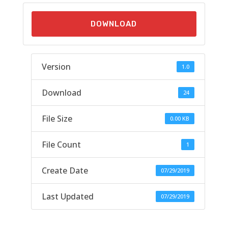
DOWNLOAD
Version
1.0
Download
24
File Size
0.00 KB
File Count
1
Create Date
07/29/2019
Last Updated
07/29/2019