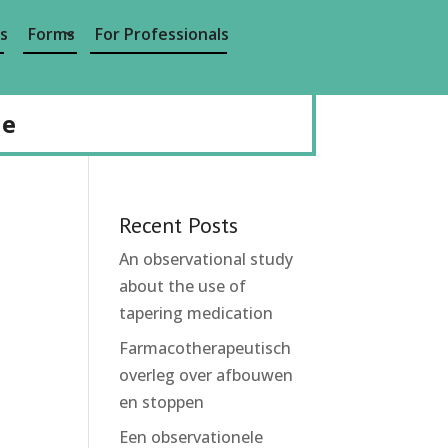
s
Forms
For Professionals
de
Recent Posts
An observational study
about the use of
tapering medication
Farmacotherapeutisch
overleg over afbouwen
en stoppen
Een observationele