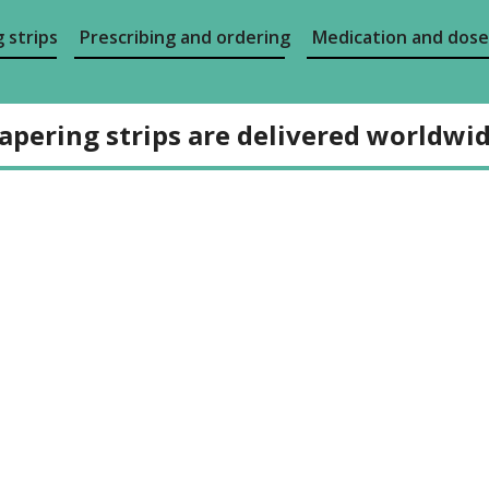
 strips
Prescribing and ordering
Medication and dose
apering strips are delivered worldwi